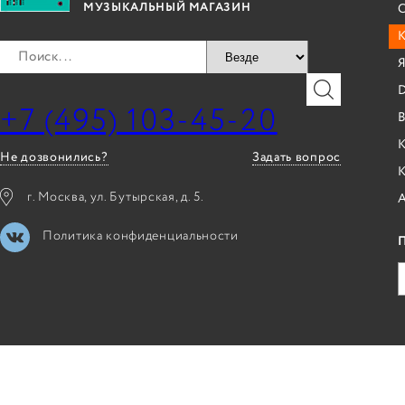
С
МУЗЫКАЛЬНЫЙ МАГАЗИН
Я
+7 (495) 103-45-20
B
К
Не дозвонились?
Задать вопрос
г. Москва, ул. Бутырская, д. 5.
Политика конфиденциальности