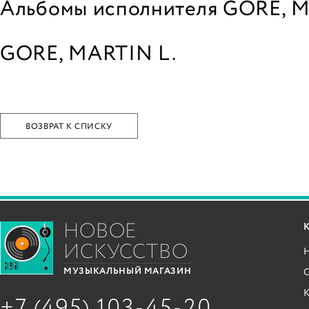
Альбомы исполнителя GORE, M
GORE, MARTIN L.
ВОЗВРАТ К СПИСКУ
НОВОЕ
ИСКУССТВО
С
МУЗЫКАЛЬНЫЙ МАГАЗИН
+7 (495) 103-45-20