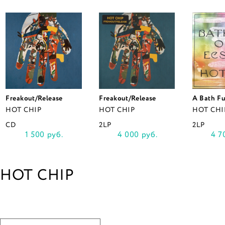
Freakout/Release
Freakout/Release
A Bath Fu
HOT CHIP
HOT CHIP
HOT CHI
CD
2LP
2LP
1 500 руб.
4 000 руб.
4 7
HOT CHIP