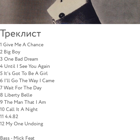
Треклист
1 Give Me A Chance
2 Big Boy
3 One Bad Dream
4 Until I See You Again
5 It's Got To Be A Girl
6 I'll Go The Way I Came
7 Wait For The Day
8 Liberty Belle
9 The Man That I Am
10 Call It A Night
11 4.4.82
12 My One Undoing
Bass - Mick Feat