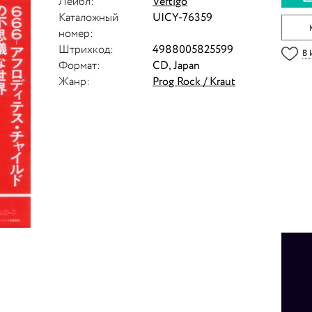
Лейбл:
Vertigo
Каталожный
UICY-76359
номер:
Штрихкод:
4988005825599
В
Формат:
CD, Japan
Жанр:
Prog Rock / Kraut