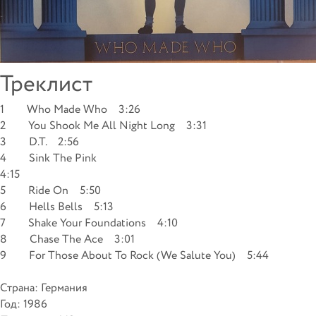
Треклист
1 Who Made Who 3:26
2 You Shook Me All Night Long 3:31
3 D.T. 2:56
4 Sink The Pink
4:15
5 Ride On 5:50
6 Hells Bells 5:13
7 Shake Your Foundations 4:10
8 Chase The Ace 3:01
9 For Those About To Rock (We Salute You) 5:44
Страна: Германия
Год: 1986