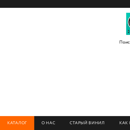
КАТАЛОГ
О НАС
СТАРЫЙ ВИНИЛ
КАК