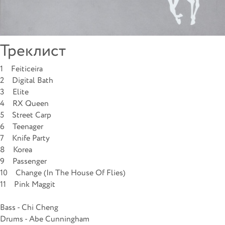
Треклист
1 Feiticeira
2 Digital Bath
3 Elite
4 RX Queen
5 Street Carp
6 Teenager
7 Knife Party
8 Korea
9 Passenger
10 Change (In The House Of Flies)
11 Pink Maggit
Bass - Chi Cheng
Drums - Abe Cunningham