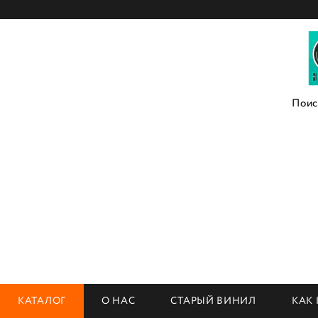
КАТАЛОГ
О НАС
СТАРЫЙ ВИНИЛ
КАК