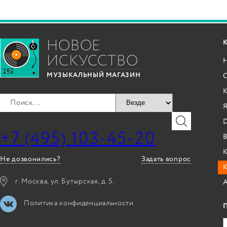
НОВОЕ
ИСКУССТВО
С
МУЗЫКАЛЬНЫЙ МАГАЗИН
Я
+7 (495) 103-45-20
B
К
Не дозвонились?
Задать вопрос
г. Москва, ул. Бутырская, д. 5.
Политика конфиденциальности