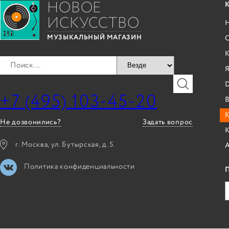
НОВОЕ
ИСКУССТВО
С
МУЗЫКАЛЬНЫЙ МАГАЗИН
Я
+7 (495) 103-45-20
B
К
Не дозвонились?
Задать вопрос
г. Москва, ул. Бутырская, д. 5.
Политика конфиденциальности