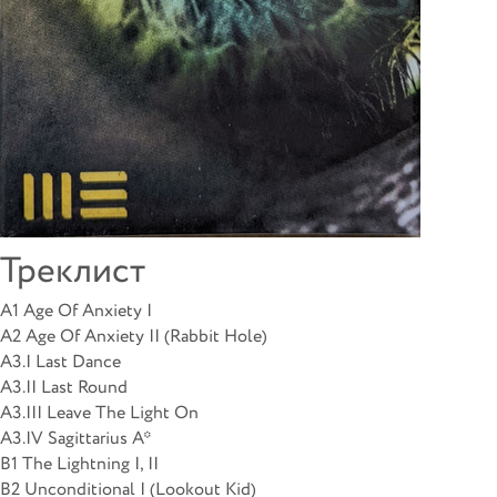
Треклист
A1 Age Of Anxiety I
A2 Age Of Anxiety II (Rabbit Hole)
A3.I Last Dance
A3.II Last Round
A3.III Leave The Light On
A3.IV Sagittarius A*
B1 The Lightning I, II
B2 Unconditional I (Lookout Kid)