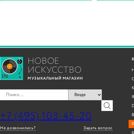
НОВОЕ
ИСКУССТВО
С
МУЗЫКАЛЬНЫЙ МАГАЗИН
Я
+7 (495) 103-45-20
B
К
Не дозвонились?
Задать вопрос