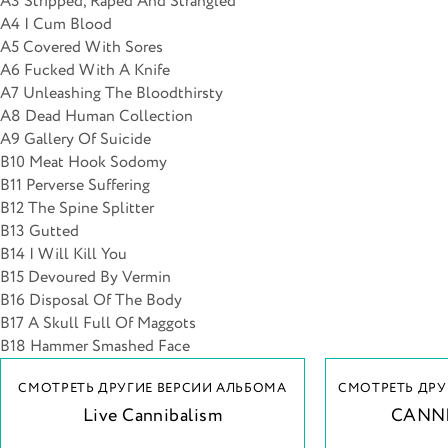
A3 Stripped, Raped And Strangled
A4 I Cum Blood
A5 Covered With Sores
A6 Fucked With A Knife
A7 Unleashing The Bloodthirsty
A8 Dead Human Collection
A9 Gallery Of Suicide
B10 Meat Hook Sodomy
B11 Perverse Suffering
B12 The Spine Splitter
B13 Gutted
B14 I Will Kill You
B15 Devoured By Vermin
B16 Disposal Of The Body
B17 A Skull Full Of Maggots
B18 Hammer Smashed Face
СМОТРЕТЬ ДРУГИЕ ВЕРСИИ АЛЬБОМА
СМОТРЕТЬ ДРУ
Live Cannibalism
CANN