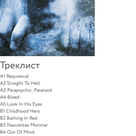
Треклист
A1 Requiescal
A2 Straight To Hell
A3 Parapsychic, Paranoid
A4 Bleed
A5 Look In His Eyes
B1 Childhood Hero
B2 Bathing In Red
B3 Nascentes Morimar
B4 Out Of Mind