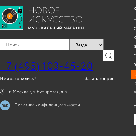
НОВОЕ
ИСКУССТВО
С
МУЗЫКАЛЬНЫЙ МАГАЗИН
Я
+7 (495) 103-45-20
B
К
Не дозвонились?
Задать вопрос
г. Москва, ул. Бутырская, д. 5.
Политика конфиденциальности