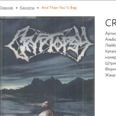
Главная
Кассеты
And Then You'll Beg
C
Артис
Альб
Лейб
Ката
номер
Штри
Форм
Жанр