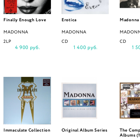
Finally Enough Love
Erotica
Madonna
MADONNA
MADONNA
MADON
2LP
CD
CD
4 900 руб.
1 400 руб.
1 5
Immaculate Collection
Original Album Series
The Comp
Albums (