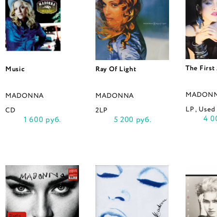
The First
Music
Ray Of Light
MADON
MADONNA
MADONNA
LP , Used
CD
2LP
4 0
1 600 руб.
5 200 руб.