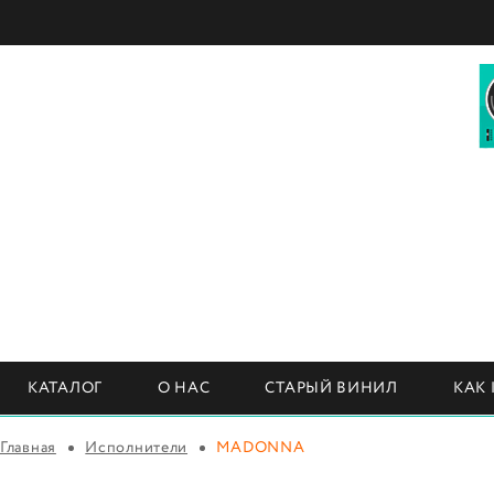
КАТАЛОГ
О НАС
СТАРЫЙ ВИНИЛ
КАК
Главная
Исполнители
MADONNA