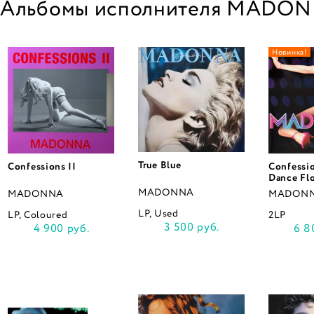
Альбомы исполнителя MADO
Новинка!
True Blue
Confessions II
Confessi
Dance Fl
MADONNA
MADONNA
MADON
LP, Used
LP, Coloured
2LP
3 500 руб.
4 900 руб.
6 8