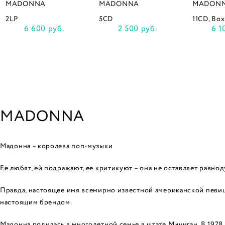
MADONNA
MADONNA
MADON
2LP
5CD
11CD, Box
6 600 руб.
2 500 руб.
6 1
MADONNA
Мадонна – королева поп-музыки
Ее любят, ей подражают, ее критикуют – она не оставляет равно
Правда, настоящее имя всемирно известной американской певиц
настоящим брендом.
Мадонна родилась в многодетной семье в штате Мичиган. В 1978 