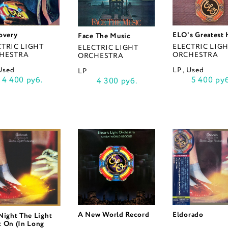
overy
ELO's Greatest 
Face The Music
CTRIC LIGHT
ELECTRIC LIG
ELECTRIC LIGHT
HESTRA
ORCHESTRA
ORCHESTRA
 Used
LP , Used
LP
4 400 руб.
5 400 руб
4 300 руб.
A New World Record
Eldorado
Night The Light
 On (In Long