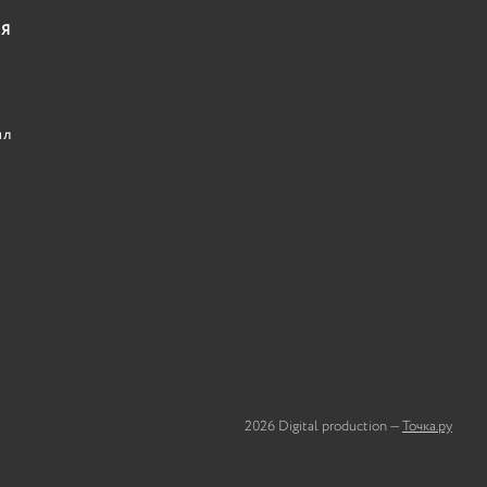
Я
ил
2026 Digital production —
Точка.ру