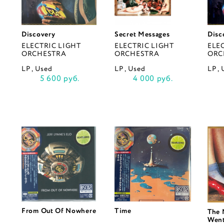
Discovery
Secret Messages
Disc
ELECTRIC LIGHT
ELECTRIC LIGHT
ELE
ORCHESTRA
ORCHESTRA
ORC
LP , Used
LP , Used
LP ,
5 600 руб.
4 000 руб.
From Out Of Nowhere
Time
The 
Went