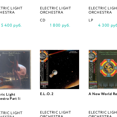
CTRIC LIGHT
ELECTRIC LIGHT
ELECTRIC LIG
HESTRA
ORCHESTRA
ORCHESTRA
CD
LP
5 400 руб.
1 800 руб.
4 300 руб
E.L.O. 2
A New World R
ric Light
stra Part Ii
ELECTRIC LIGHT
ELECTRIC LIG
CTRIC LIGHT
ORCHESTRA
ORCHESTRA