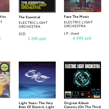
Hits
Face The Music
The Essential
HT
ELECTRIC LIGHT
ELECTRIC LIGHT
ORCHESTRA
ORCHESTRA
LP , Used
2CD
.
6 000 руб.
2 200 руб.
Light Years: The Very
Original Album
Best Of Electric Light
Classics (On The Third