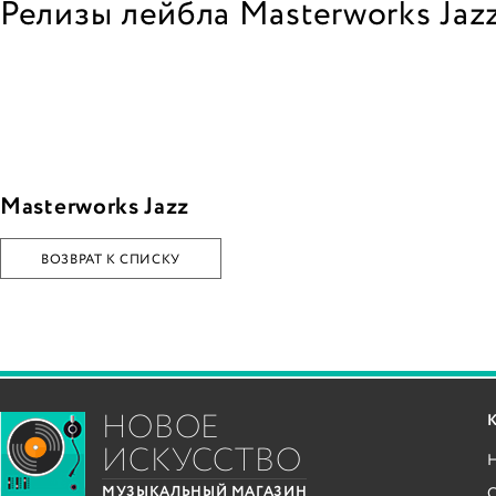
Релизы лейбла Masterworks Jaz
Masterworks Jazz
ВОЗВРАТ К СПИСКУ
НОВОЕ
ИСКУССТВО
С
МУЗЫКАЛЬНЫЙ МАГАЗИН