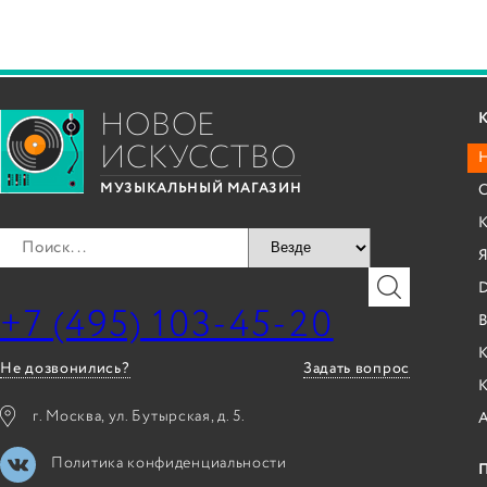
НОВОЕ
ИСКУССТВО
С
МУЗЫКАЛЬНЫЙ МАГАЗИН
Я
+7 (495) 103-45-20
B
К
Не дозвонились?
Задать вопрос
г. Москва, ул. Бутырская, д. 5.
Политика конфиденциальности