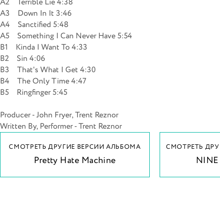
A2 Terrible Lie 4:38
A3 Down In It 3:46
A4 Sanctified 5:48
A5 Something I Can Never Have 5:54
B1 Kinda I Want To 4:33
B2 Sin 4:06
B3 That's What I Get 4:30
B4 The Only Time 4:47
B5 Ringfinger 5:45
Producer - John Fryer, Trent Reznor
Written By, Performer - Trent Reznor
СМОТРЕТЬ ДРУГИЕ ВЕРСИИ АЛЬБОМА
СМОТРЕТЬ ДРУ
Pretty Hate Machine
NINE