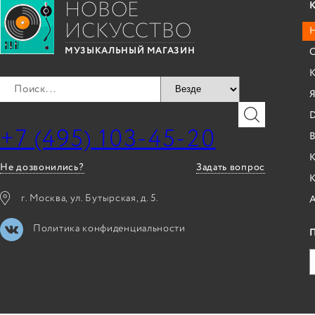
НОВОЕ
ИСКУССТВО
С
МУЗЫКАЛЬНЫЙ МАГАЗИН
Я
+7 (495) 103-45-20
B
К
Не дозвонились?
Задать вопрос
г. Москва, ул. Бутырская, д. 5.
Политика конфиденциальности