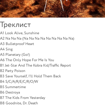
Треклист
A1 Look Alive, Sunshine
A2 Na Na Na (Na Na Na Na Na Na Na Na Na)
A3 Bulletproof Heart
A4 Sing
A5 Planetary (Go!)
A6 The Only Hope For Me Is You
B1 Jet-Star And The Kobra Kid/Traffic Report
B2 Party Poison
B3 Save Yourself, I'll Hold Them Back
B4 S/C/A/R/E/C/R/O/W
B5 Summertime
B6 Destroya
B7 The Kids From Yesterday
B8 Goodnite, Dr. Death