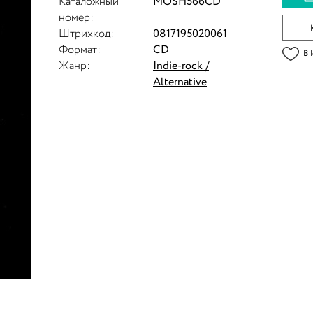
Каталожный
MOSH566CD
номер:
Штрихкод:
0817195020061
Формат:
CD
В
Жанр:
Indie-rock /
Alternative