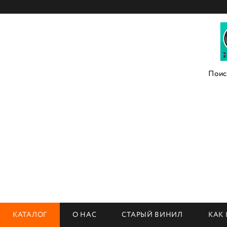
КАТАЛОГ
О НАС
СТАРЫЙ ВИНИЛ
КАК