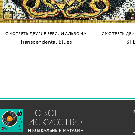
СМОТРЕТЬ ДРУГИЕ ВЕРСИИ АЛЬБОМА
СМОТРЕТЬ ДРУ
Transcendental Blues
ST
НОВОЕ
ИСКУССТВО
С
МУЗЫКАЛЬНЫЙ МАГАЗИН