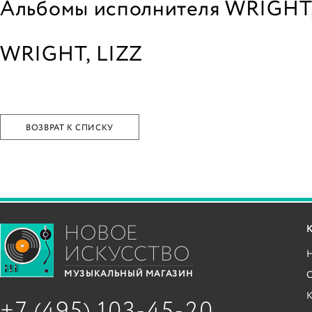
Альбомы исполнителя WRIGHT,
WRIGHT, LIZZ
ВОЗВРАТ К СПИСКУ
НОВОЕ
ИСКУССТВО
С
МУЗЫКАЛЬНЫЙ МАГАЗИН
+7 (495) 103-45-20