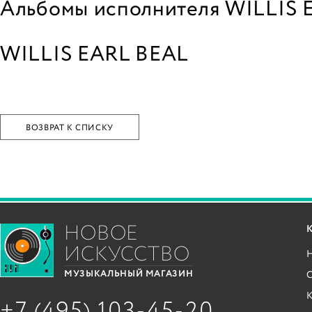
Альбомы исполнителя WILLIS 
WILLIS EARL BEAL
ВОЗВРАТ К СПИСКУ
НОВОЕ
ИСКУССТВО
С
МУЗЫКАЛЬНЫЙ МАГАЗИН
+7 (495) 103-45-20