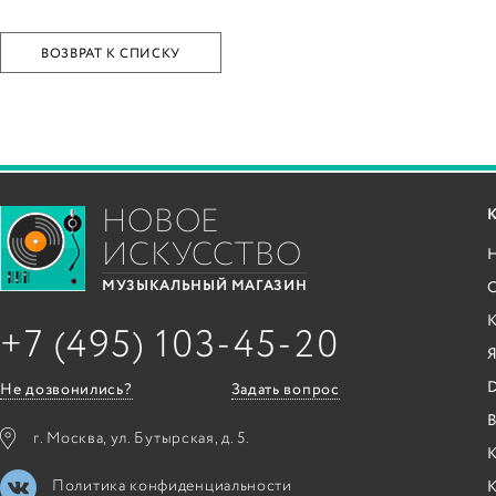
ВОЗВРАТ К СПИСКУ
НОВОЕ
ИСКУССТВО
С
МУЗЫКАЛЬНЫЙ МАГАЗИН
+7 (495) 103-45-20
Я
Не дозвонились?
Задать вопрос
B
г. Москва, ул. Бутырская, д. 5.
К
Политика конфиденциальности