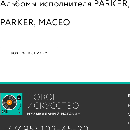
Альбомы исполнителя PARKER
PARKER, MACEO
ВОЗВРАТ К СПИСКУ
НОВОЕ
ИСКУССТВО
С
МУЗЫКАЛЬНЫЙ МАГАЗИН
+7 (495) 103-45-20