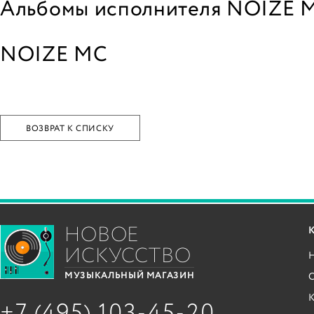
Альбомы исполнителя NOIZE 
NOIZE MC
ВОЗВРАТ К СПИСКУ
НОВОЕ
ИСКУССТВО
С
МУЗЫКАЛЬНЫЙ МАГАЗИН
+7 (495) 103-45-20