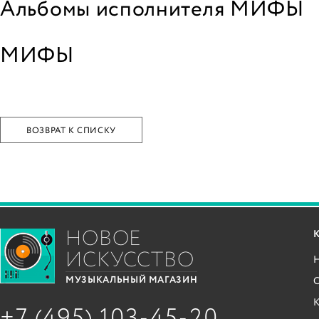
Альбомы исполнителя МИФЫ
МИФЫ
ВОЗВРАТ К СПИСКУ
НОВОЕ
ИСКУССТВО
С
МУЗЫКАЛЬНЫЙ МАГАЗИН
+7 (495) 103-45-20