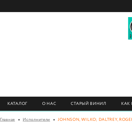
КАТАЛОГ
О НАС
СТАРЫЙ ВИНИЛ
КАК
Главная
Исполнители
JOHNSON, WILKO; DALTREY, ROGE