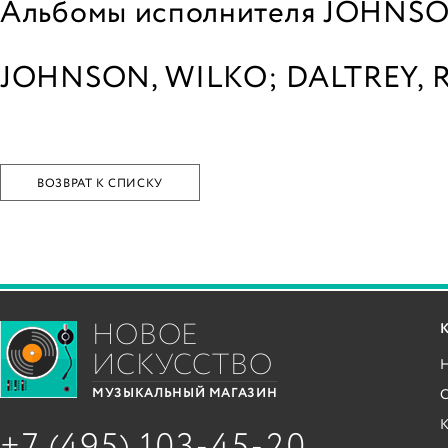
Альбомы исполнителя JOHNSO
JOHNSON, WILKO; DALTREY, 
ВОЗВРАТ К СПИСКУ
НОВОЕ
ИСКУССТВО
С
МУЗЫКАЛЬНЫЙ МАГАЗИН
+7 (495) 103-45-20