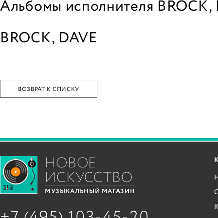
Альбомы исполнителя BROCK,
BROCK, DAVE
ВОЗВРАТ К СПИСКУ
НОВОЕ
ИСКУССТВО
С
МУЗЫКАЛЬНЫЙ МАГАЗИН
+7 (495) 103-45-20